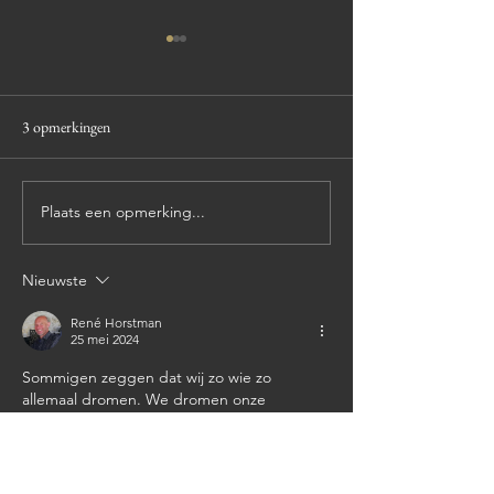
3 opmerkingen
Met de camper naar
Plaats een opmerking...
Bestolen terwijl we gewoon
thuis waren
Nieuwste
René Horstman
25 mei 2024
Sommigen zeggen dat wij zo wie zo 
allemaal dromen. We dromen onze 
gedachten, goede en slechte, we dromen 
ons verleden, mooi of niet en we dromen 
onze toekomst terwijl we geen idee 
hebben hoe die er in werkelijkheid uit zal 