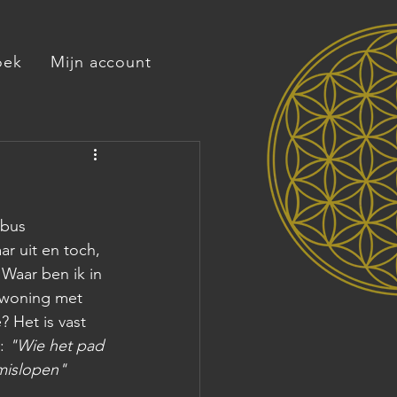
oek
Mijn account
 bus 
r uit en toch, 
Waar ben ik in 
swoning met 
 Het is vast 
: 
"Wie het pad 
mislopen" 