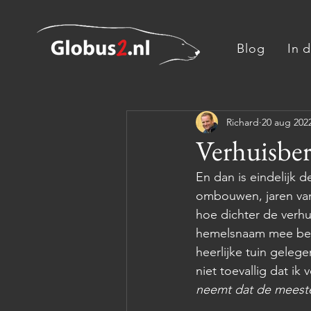
Blog
In 
Richard
20 aug 202
Verhuisber
En dan is eindelijk 
ombouwen, jaren van 
hoe dichter de verhu
hemelsnaam mee bezi
heerlijke tuin geleg
niet toevallig dat i
neemt dat de meeste