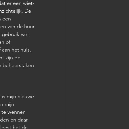
dat er een wiet-
zichtelijk. De 
n een 
nen van de huur 
 gebruik van. 
n of 
 aan het huis, 
t zijn de 
ee beheerstaken 
is mijn nieuwe 
n mijn 
s te wennen 
rden en daar 
leest het de 