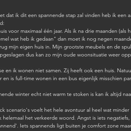
eet dat ik dit een spannende stap zal vinden heb ik een aa
d:
huis voor maximaal één jaar. Als ik na drie maanden (als he
emel wat heb ik gedaan" dan moet ik nog negen maand
ug mijn eigen huis in. Mijn grootste meubels en de spull
pgeslagen dus kan zo mijn oude woonsituatie weer opp
ise en ik wonen niet samen. Zij heeft ook een huis. Natuur
r en is full-time wonen in een bus eigenlijk misschien p
nde winter echt niet warm te stoken is kan ik altijd naar
ack scenario's voelt het hele avontuur al heel wat minde
k helemaal het verkeerde woord. Angst is iets negatiefs, 
annend'. Iets spannends ligt buiten je comfort zone maar 