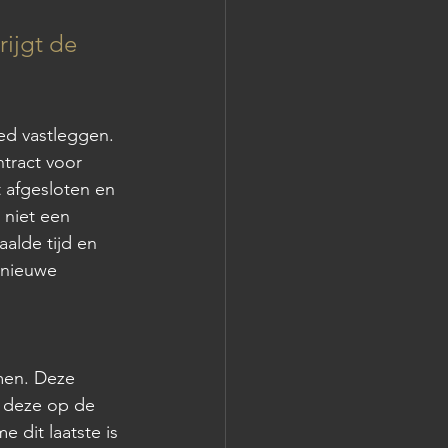
ijgt de 
ed vastleggen. 
tract voor 
 afgesloten en 
 niet een 
alde tijd en 
 nieuwe 
men. Deze 
t deze op de 
 dit laatste is 