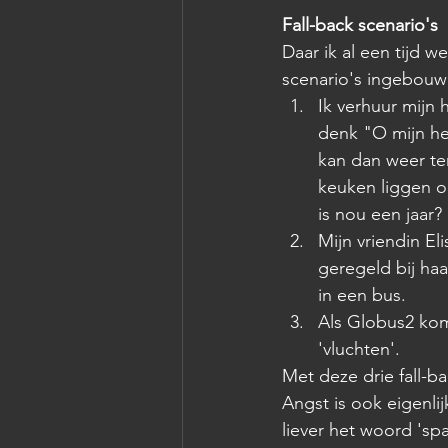
Fall-back scenario's
Daar ik al een tijd w
scenario's ingebouw
Ik verhuur mijn 
denk "O mijn h
kan dan weer ter
keuken liggen o
is nou een jaar?
Mijn vriendin El
geregeld bij haa
in een bus.
Als Globus2 kome
'vluchten'.
Met deze drie fall-b
Angst is ook eigenlij
liever het woord 'sp