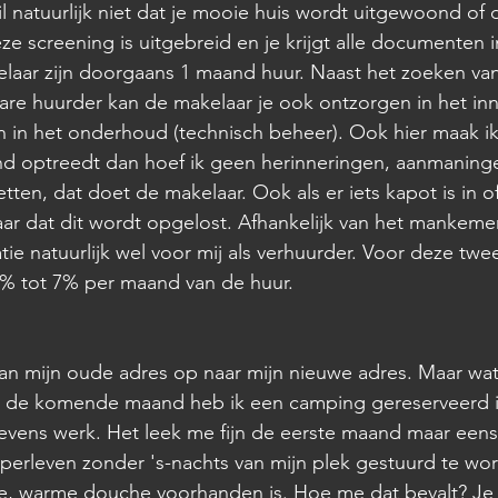
il natuurlijk niet dat je mooie huis wordt uitgewoond of 
e screening is uitgebreid en je krijgt alle documenten in
elaar zijn doorgaans 1 maand huur. Naast het zoeken va
are huurder kan de makelaar je ook ontzorgen in het in
en in het onderhoud (technisch beheer). Ook hier maak ik
nd optreedt dan hoef ik geen herinneringen, aanmaninge
tten, dat doet de makelaar. Ook als er iets kapot is in of
ar dat dit wordt opgelost. Afhankelijk van het mankemen
tie natuurlijk wel voor mij als verhuurder. Voor deze tw
5% tot 7% per maand van de huur. 
n mijn oude adres op naar mijn nieuwe adres. Maar wat 
or de komende maand heb ik een camping gereserveerd i
tevens werk. Het leek me fijn de eerste maand maar een
perleven zonder 's-nachts van mijn plek gestuurd te wo
de, warme douche voorhanden is. Hoe me dat bevalt? Je 