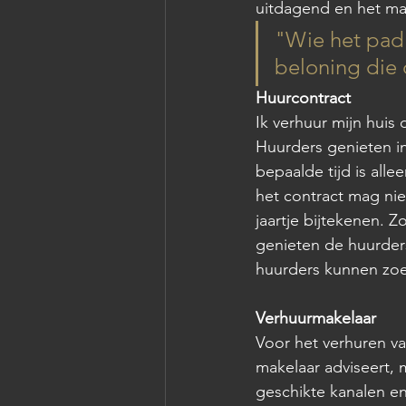
uitdagend en het maak
"Wie het pad 
beloning die
Huurcontract
Ik verhuur mijn huis
Huurders genieten i
bepaalde tijd is all
het contract mag nie
jaartje bijtekenen. Z
genieten de huurders
huurders kunnen zoe
Verhuurmakelaar
Voor het verhuren v
makelaar adviseert, m
geschikte kanalen en