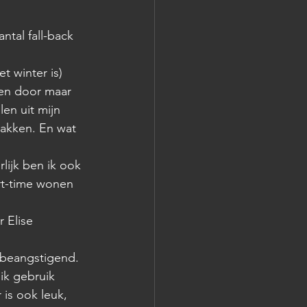
ntal fall-back 
t winter is) 
en door maar 
en uit mijn 
akken. En wat 
lijk ben ik ook 
art-time wonen 
 Elise 
r beangstigend. 
ik gebruik 
is ook leuk, 