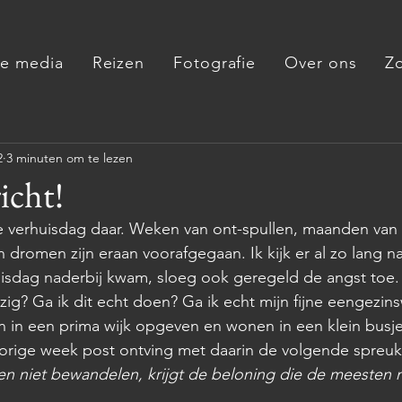
de media
Reizen
Fotografie
Over ons
Z
2
3 minuten om te lezen
icht!
de verhuisdag daar. Weken van ont-spullen, maanden van
dromen zijn eraan voorafgegaan. Ik kijk er al zo lang naa
isdag naderbij kwam, sloeg ook geregeld de angst toe. 
g? Ga ik dit echt doen? Ga ik echt mijn fijne eengezin
en in een prima wijk opgeven en wonen in een klein busje?
k vorige week post ontving met daarin de volgende spreuk
n niet bewandelen, krijgt de beloning die de meesten 