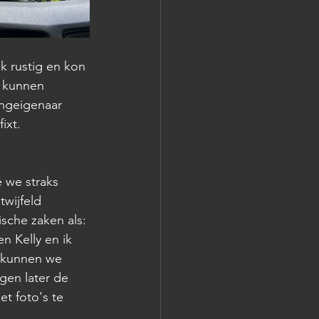
 rustig en kon 
t kunnen 
ngeigenaar 
ixt.
 we straks 
wijfeld 
sche zaken als: 
n Kelly en ik 
 kunnen we 
gen later de 
t foto's te 