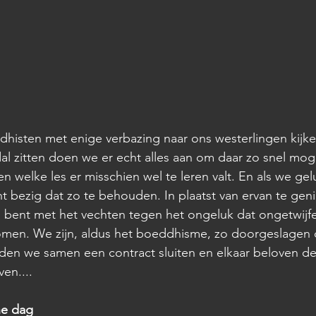
ddhisten met enige verbazing naar ons westerlingen kijken
al zitten doen we er echt alles aan om daar zo snel mogel
en welke les er misschien wel te leren valt. En als we gelu
ht bezig dat zo te behouden. In plaatst van ervan te geni
ig bent met het vechten tegen het ongeluk dat ongetwijf
omen. We zijn, aldus het boeddhisme, zo doorgeslagen d
en we samen een contract sluiten en elkaar beloven de 
ven....
he dag