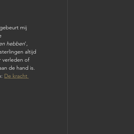
 gebeurt mij 
e 
en hebben
', 
terlingen altijd 
 verleden of 
aan de hand is. 
: 
De kracht 