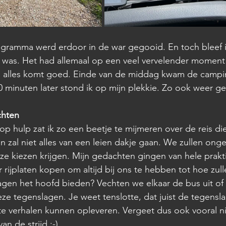
gramma werd erdoor in de war gegooid. En toch bleef ik
er was. Het had allemaal op een veel vervelender momen
, alles komt goed. Einde van de middag kwam de campi
0 minuten later stond ik op mijn plekkie. Zo ook weer gef
chten
op hulp zat ik zo een beetje te mijmeren over de reis die
zal niet alles van een leien dakje gaan. We zullen onget
e kiezen krijgen. Mijn gedachten gingen van hele prakti
 rijplaten kopen om altijd bij ons te hebben tot hoe zulle
gen het hoofd bieden? Vechten we elkaar de bus uit of
ze tegenslagen. Je weet tenslotte, dat juist de tegensla
 verhalen kunnen opleveren. Vergeet dus ook vooral nie
n de strijd :-) 