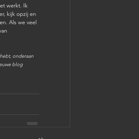
t werkt. Ik 
, kijk opzij en 
n. Als we veel 
van 
 hebt, onderaan 
ieuwe blog 