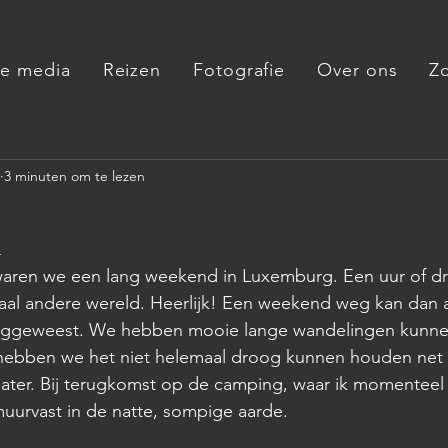
de media
Reizen
Fotografie
Over ons
Z
3 minuten om te lezen
4
ren we een lang weekend in Luxemburg. Een uur of drie
taal andere wereld. Heerlijk! Een weekend weg kan dan 
eggeweest. We hebben mooie lange wandelingen kunne
 hebben we het niet helemaal droog kunnen houden net a
ater. Bij terugkomst op de camping, waar ik momenteel 
muurvast in de natte, sompige aarde.