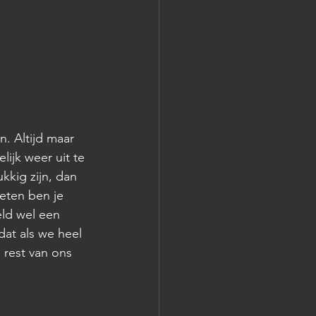
. Altijd maar 
ijk weer uit te 
kkig zijn, dan 
eten ben je 
eld wel een 
at als we heel 
rest van ons 