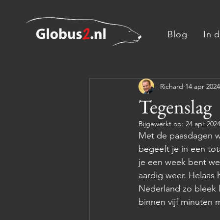
Blog
In 
Richard
14 apr 2024
Tegenslag
Bijgewerkt op:
24 apr 202
Met de paasdagen wa
begeeft je in een to
je een week bent w
aardig weer. Helaas
Nederland zo bleek l
binnen vijf minuten 