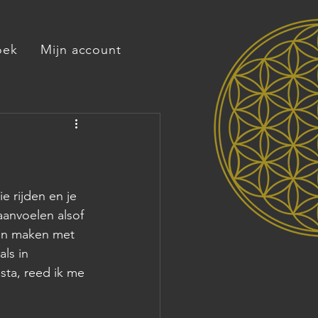
oek
Mijn account
 rijden en je 
aanvoelen alsof 
n maken met  
ls in 
sta, reed ik me 