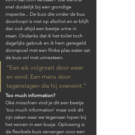
snel duidelijk bij een grondige 
inspectie... De buis die onder de bus 
doorloopt is niet op afschot en er blijft 
dan ook altijd een beetje urine in 
staan. Ondanks dat ik het toilet toch 
dagelijks gebruik en ik hem geregeld 
doorspoel met een flinke plas water zat 
de buis vol met urinesteen. 
"Een eik volgroeit door weer 
en wind. Een mens door 
tegenslagen die hij overwint."
Too much information?
Oké misschien vind je dit een beetje 
'too much information' maar ook dit 
zijn zaken waar we tegenaan lopen bij 
het wonen in een busje. Oplossing is 
de flexibele buis vervangen voor een 