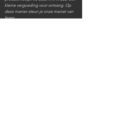
kleine vergoeding voor ontvang. Op 
deze manier steun je onze manier van 
leven.
Graag tot de volgende blog!
Alles weergeven
Recente blogposts