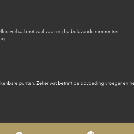
Bestolen terwijl we gewoon thuis
waren
rtolkte verhaal met veel voor mij herbelevende momenten   
ng
erkenbare punten. Zeker wat betreft de opvoeding vroeger en he