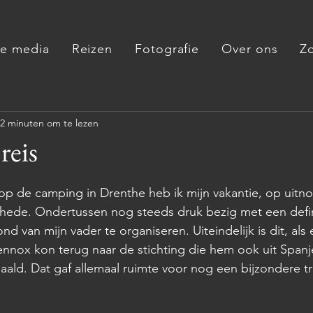
de media
Reizen
Fotografie
Over ons
Z
2 minuten om te lezen
reis
p de camping in Drenthe heb ik mijn vakantie, op uitno
chede. Ondertussen nog steeds druk bezig met een defin
d van mijn vader te organiseren. Uiteindelijk is dit, als 
ennox kon terug naar de stichting die hem ook uit Spanj
ald. Dat gaf allemaal ruimte voor nog een bijzondere tri