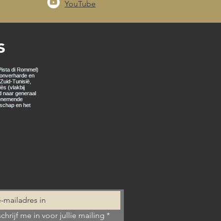
YouTube
s
schrijf me in voor jullie mailing
*