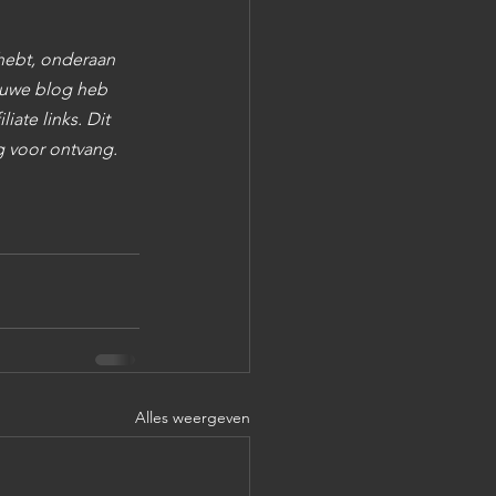
 hebt, onderaan 
euwe blog heb 
liate links. Dit 
g voor ontvang. 
Alles weergeven