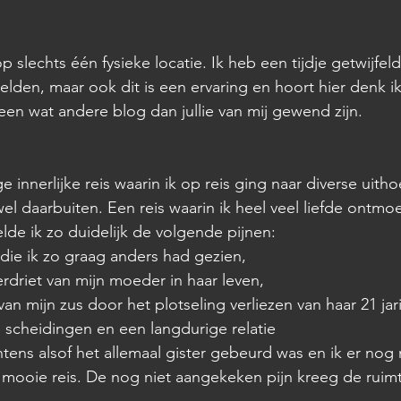
 slechts één fysieke locatie. Ik heb een tijdje getwijfeld 
lden, maar ook dit is een ervaring en hoort hier denk ik
 een wat andere blog dan jullie van mij gewend zijn.
 innerlijke reis waarin ik op reis ging naar diverse uith
el daarbuiten. Een reis waarin ik heel veel liefde ontmo
elde ik zo duidelijk de volgende pijnen:
die ik zo graag anders had gezien,
erdriet van mijn moeder in haar leven, 
an mijn zus door het plotseling verliezen van haar 21 jar
 scheidingen en een langdurige relatie 
ntens alsof het allemaal gister gebeurd was en ik er nog 
 mooie reis. De nog niet aangekeken pijn kreeg de ruim