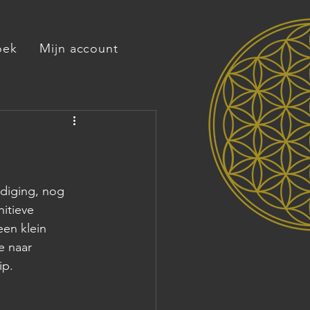
oek
Mijn account
diging, nog 
itieve 
een klein 
e naar 
p. 