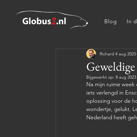
Blog
In 
Richard
4 aug 2023
Geweldige 
Bijgewerkt op:
8 aug 2023
Na mijn ruime week o
iets verlengd in Ens
oplossing voor de hon
wondertje, gelukt. L
Nederland heeft geha