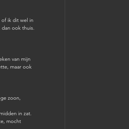
of ik dit wel in 
 dan ook thuis. 
oeken van mijn 
ette, maar ook 
ige zoon, 
midden in zat. 
te, mocht 