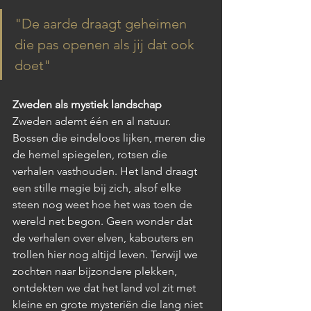
"
De aarde draagt geheimen 
die pas openen als jij dat ook 
doet"
Zweden als mystiek landschap
Zweden ademt één en al natuur. 
Bossen die eindeloos lijken, meren die 
de hemel spiegelen, rotsen die 
verhalen vasthouden. Het land draagt 
een stille magie bij zich, alsof elke 
steen nog weet hoe het was toen de 
wereld net begon. Geen wonder dat 
de verhalen over elven, kabouters en 
trollen hier nog altijd leven. Terwijl we 
zochten naar bijzondere plekken, 
ontdekten we dat het land vol zit met 
kleine en grote mysteriën die lang niet 