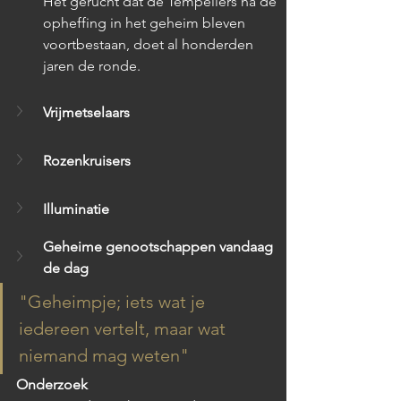
Het gerucht dat de Tempeliers na de 
opheffing in het geheim bleven 
voortbestaan, doet al honderden 
jaren de ronde.
Vrijmetselaars 
Rozenkruisers 
Illuminatie
Geheime genootschappen vandaag 
de dag 
"Geheimpje; iets wat je 
iedereen vertelt, maar wat 
niemand mag weten"
Onderzoek