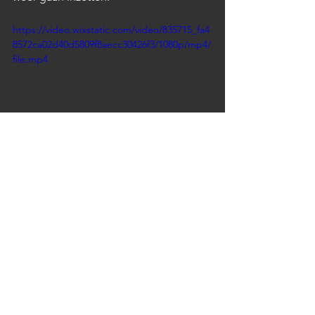
https://video.wixstatic.com/video/835715_fa4
8572ca02d40d5809f8aecc30426f3/1080p/mp4/
file.mp4
Als laatste hebben we de keuken op 
zijn plaats gezet, de kraan 
geïnstalleerd, het water aangesloten en 
stroom naar de waterpomp aangelegd 
(schakelaar in de keuken). Het 
weekend is voorbij en we kijken nog 
even naar het resultaat. We zijn niet 
ontevreden :-)