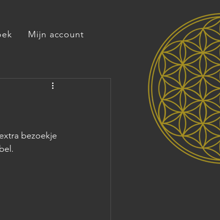
oek
Mijn account
extra bezoekje 
bel.