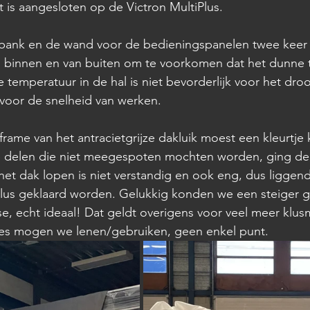
 is aangesloten op de Victron MultiPlus.
e bank en de wand voor de bedieningspanelen twee keer 
n binnen en van buiten om te voorkomen dat het dunne t
e temperatuur in de hal is niet bevorderlijk voor het dr
 voor de snelheid van werken.
 frame van het antracietgrijze dakluik moest een kleurtje 
le delen die niet meegespoten mochten worden, ging de
het dak lopen is niet verstandig en ook eng, dus liggend
lus geklaard worden. Gelukkig konden we een steiger g
e, echt ideaal! Dat geldt overigens voor veel meer klusm
es mogen we lenen/gebruiken, geen enkel punt.