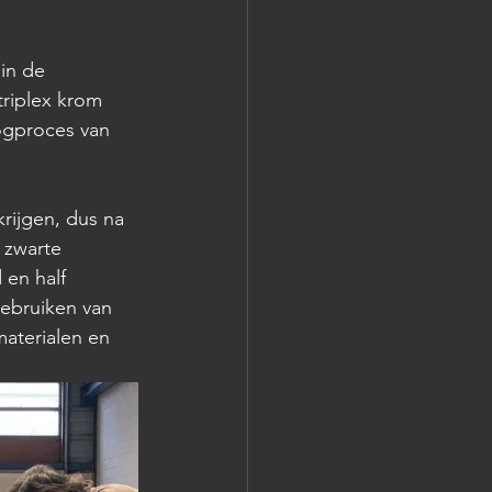
in de 
riplex krom 
oogproces van 
krijgen, dus na 
 zwarte 
 en half 
ebruiken van 
aterialen en 