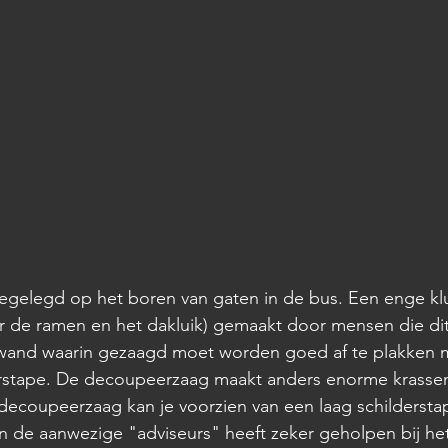
oegelegd op het boren van gaten in de bus. Een enge klu
r de ramen en het dakluik) gemaakt door mensen die dit
e wand waarin gezaagd moet worden goed af te plakken 
erstape. De decoupeerzaag maakt anders enorme krassen 
decoupeerzaag kan je voorzien van een laag schildersta
an de aanwezige "adviseurs" heeft zeker geholpen bij he