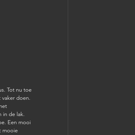
s. Tot nu toe 
 vaker doen. 
met 
in de lak. 
pe. Een mooi 
t mooie 