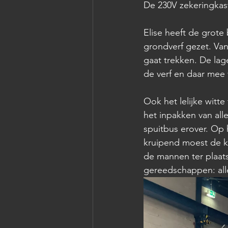
De 230V zekeringkast
Elise heeft de grot
grondverf gezet. Va
gaat trekken. De lag
de verf en daar mee
Ook het lelijke witte
het inpakken van al
spuitbus erover. Op 
kruipend moest de k
de mannen ter plaats
gereedschappen: all