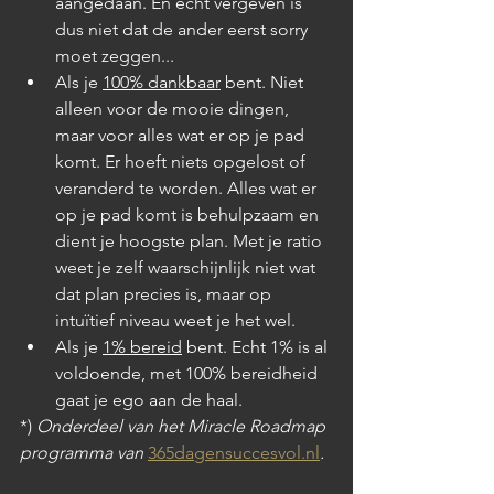
aangedaan. En echt vergeven is 
dus niet dat de ander eerst sorry 
moet zeggen...
Als je 
100% dankbaar
 bent. Niet 
alleen voor de mooie dingen, 
maar voor alles wat er op je pad 
komt. Er hoeft niets opgelost of 
veranderd te worden. Alles wat er 
op je pad komt is behulpzaam en 
dient je hoogste plan. Met je ratio 
weet je zelf waarschijnlijk niet wat 
dat plan precies is, maar op 
intuïtief niveau weet je het wel.
Als je 
1% bereid
 bent. Echt 1% is al 
voldoende, met 100% bereidheid 
gaat je ego aan de haal. 
*) 
Onderdeel van het Miracle Roadmap 
programma van 
365dagensuccesvol.nl
.