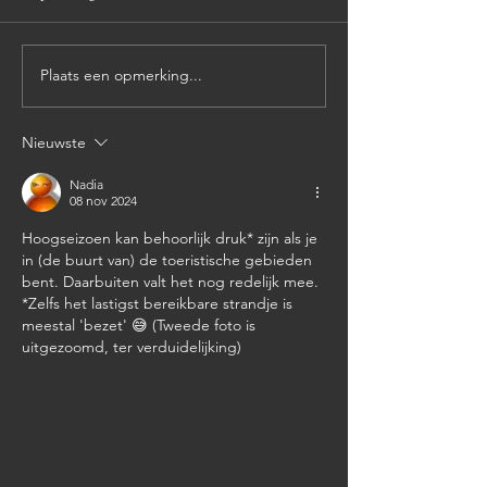
Terug in Nederlan
Terugblik eerste drie maanden
Plaats een opmerking...
Nieuwste
Nadia
08 nov 2024
Hoogseizoen kan behoorlijk druk* zijn als je 
in (de buurt van) de toeristische gebieden 
bent. Daarbuiten valt het nog redelijk mee. 
*Zelfs het lastigst bereikbare strandje is 
meestal 'bezet' 😅 (Tweede foto is 
uitgezoomd, ter verduidelijking)