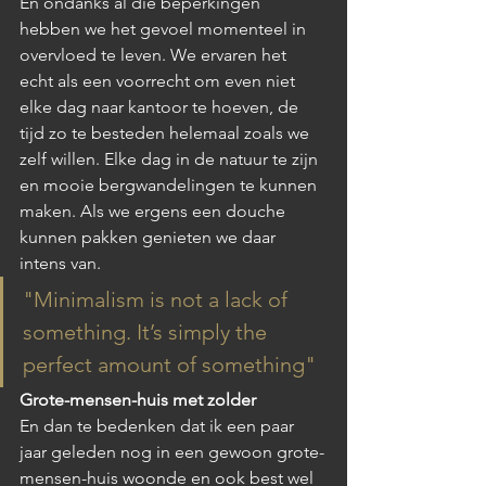
En ondanks al die beperkingen 
hebben we het gevoel momenteel in 
overvloed te leven. We ervaren het 
echt als een voorrecht om even niet 
elke dag naar kantoor te hoeven, de 
tijd zo te besteden helemaal zoals we 
zelf willen. Elke dag in de natuur te zijn 
en mooie bergwandelingen te kunnen 
maken. Als we ergens een douche 
kunnen pakken genieten we daar 
intens van. 
"Minimalism is not a lack of 
something. It’s simply the 
perfect amount of something"
Grote-mensen-huis met zolder
En dan te bedenken dat ik een paar 
jaar geleden nog in een gewoon grote-
mensen-huis woonde en ook best wel 