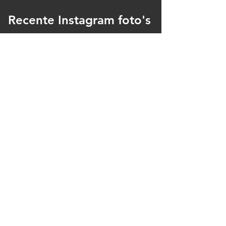
Recente Instagram foto's
Ja, ik schrijf me in voor jullie 
mailing
*
Verzenden