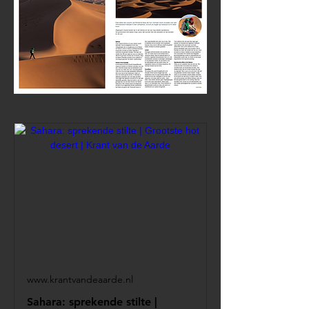
www.krantvandeaarde.nl
Sahara: sprekende stilte |