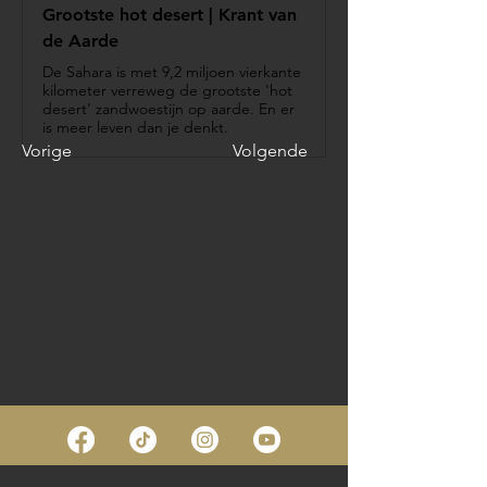
Grootste hot desert | Krant van
de Aarde
De Sahara is met 9,2 miljoen vierkante
kilometer verreweg de grootste 'hot
desert' zandwoestijn op aarde. En er
is meer leven dan je denkt.
Vorige
Volgende