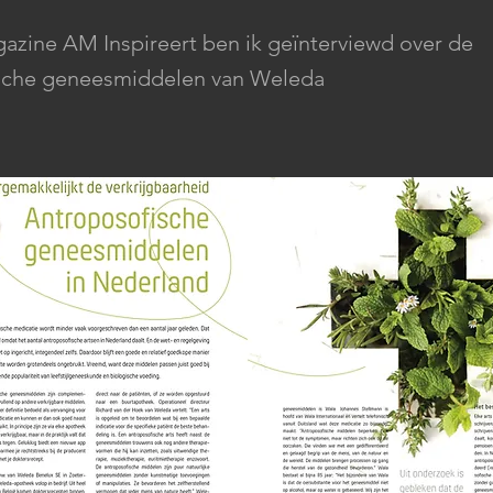
azine AM Inspireert ben ik geïnterviewd over de
sche geneesmiddelen van Weleda