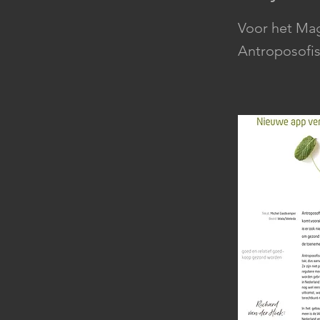
Voor het Mag
Antroposofi