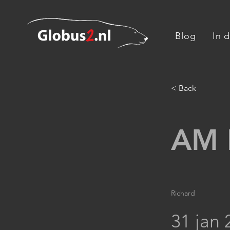
Blog
In 
< Back
AM I
Richard
31 jan 