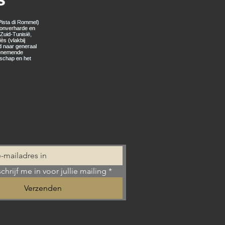
schrijf me in voor jullie mailing
*
Verzenden