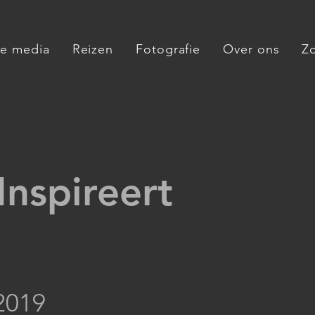
de media
Reizen
Fotografie
Over ons
Z
nspireert
2019