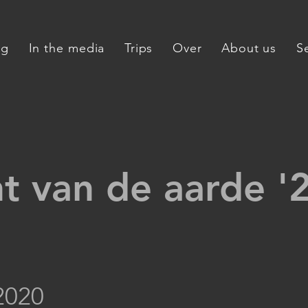
og
In the media
Trips
Over
About us
S
t van de aarde '
2020