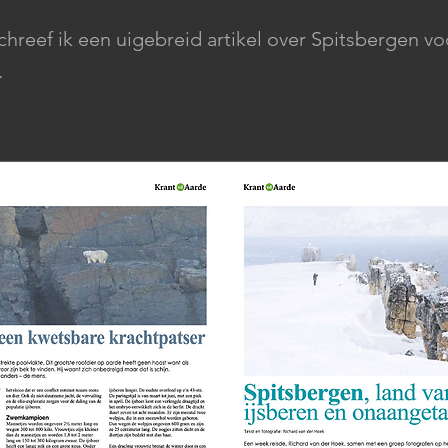
schreef ik een uigebreid artikel over Spitsbergen vo
.