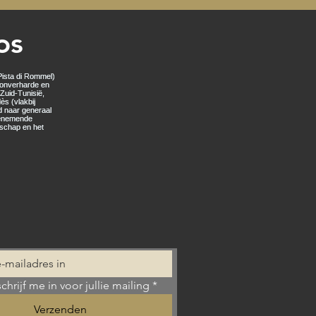
os
schrijf me in voor jullie mailing
*
Verzenden