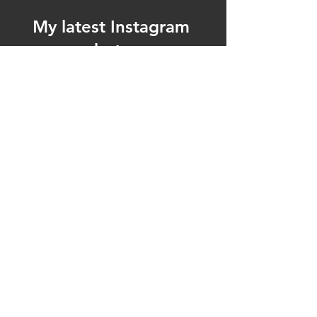
My latest Instagram
photos
Ja, ik schrijf me in voor jullie 
mailing
*
Verzenden