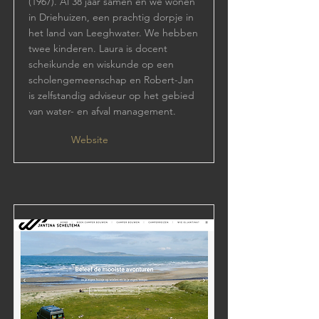
(1967). Al 38 jaar samen en we wonen
in Driehuizen, een prachtig dorpje in
het land van Leeghwater. We hebben
twee kinderen. Laura is docent
scheikunde en wiskunde op een
scholengemeenschap en Robert-Jan
is zelfstandig adviseur op het gebied
van water- en afval management.
Website