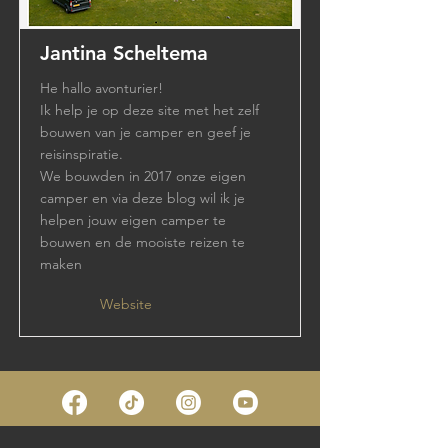
Jantina Scheltema
He hallo avonturier!
Ik help je op deze site met het zelf
bouwen van je camper en geef je
reisinspiratie.
We bouwden in 2017 onze eigen
camper en via deze blog wil ik je
helpen jouw eigen camper te
bouwen en de mooiste reizen te
maken
Website